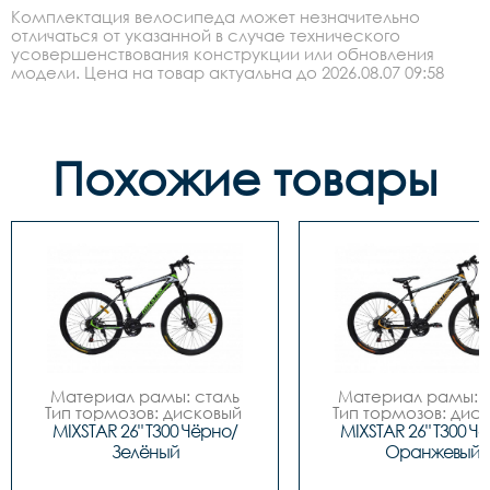
Комплектация велосипеда может незначительно
отличаться от указанной в случае технического
усовершенствования конструкции или обновления
модели. Цена на товар актуальна до 2026.08.07 09:58
Похожие товары
Материал рамы: сталь

Материал рамы: с
Тип тормозов: дисковый 
Тип тормозов: диск
механический

механический
MIXSTAR 26" T300 Чёрно/
MIXSTAR 26" T300 Ч
Диаметр колес: 26

Диаметр колес: 
Зелёный
Оранжевый
Размеры		18"

Размеры		18"

Цвет		Чёрно/
Цвет		Чёрно/