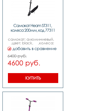
Самокат Heam ST311, 
колеса 200мм, код 77311
самокат: алюминиевый,    
,цвет: black,     ,колеса: 
200mm pu,  ,подшипники: 
добавить в сравнение
abec-7,          ,вес: 
3.7kg,,нагрузка макс: 
6400 руб.
100kg
4600 руб.
КУПИТЬ