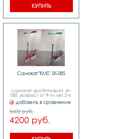
КУПИТЬ
Самокат "KMS", SK-085
самокат quotkmsquot, sk-
085 ,возраст от 9-ти лет,2-х 
колесный ,диаметр колес 
добавить в сравнение
210мм ,руль с 
регулировкой, изогнутый 
5600 руб.
quotbird typequot,без 
4200 руб.
индивидуальной упаковки 
,складной.
КУПИТЬ