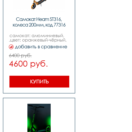
Самокат Heam ST316, 
колеса 200мм, код 77316
самокат: алюминиевый,    
,цвет: оранжевый-чёрный,           
,колеса: 200mm pu,  
добавить в сравнение
,подшипники: abec-7,          
,вес: 3.7kg,,нагрузка макс: 
6400 руб.
100kg
4600 руб.
КУПИТЬ