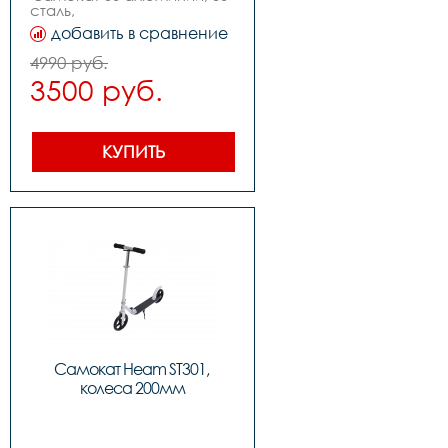
сталь,                                                                                      
,цвет: blackgreen,          
добавить в сравнение
,колеса: 145mm pu, 
,подшипники: abec-7,          
4990 руб.
,вес: 2.4kg, ,нагрузка макс: 
3500 руб.
80kg
КУПИТЬ
Самокат Heam ST301, 
колеса 200мм