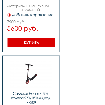
материал 100 aluminum                                                     
,передний 
амортизатор,колеса: 
добавить в сравнение
180mm pu,нагрузка: 100kgs 
,подшипники: abec-7 
7900 руб.
carbon steel                                                  
5600 руб.
,вес 3.8kg 
КУПИТЬ
Самокат Heam ST309, 
колеса 230/180мм, код 
77309