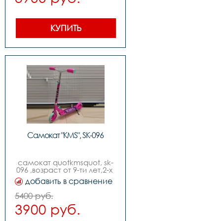
КУПИТЬ
Самокат "KMS", SK-096
самокат quotkmsquot, sk-
096 ,возраст от 9-ти лет,2-х 
колесный,диаметр колес 
добавить в сравнение
170мм ,руль с 
регулировкой, изогнутый 
5400 руб.
quotbird typequot,без 
3900 руб.
индивидуальной 
упаковки,складной