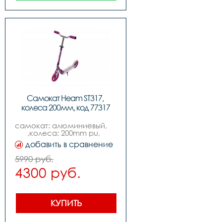
Самокат Heam ST317, 
колеса 200мм, код 77317
самокат: алюминиевый,          
,колеса: 200mm pu,  
,подшипник: abec-7,,вес: 
добавить в сравнение
3.3kg,,максимальная 
нагрузка: 80kg
5990 руб.
4300 руб.
КУПИТЬ