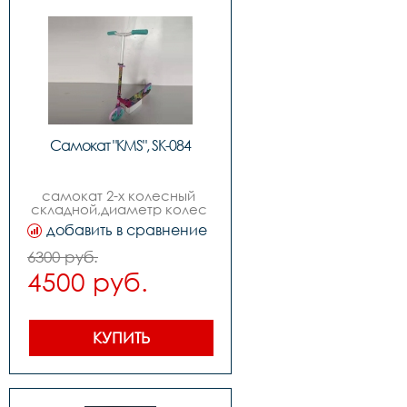
Самокат "KMS", SK-084
самокат 2-х колесный 
складной,диаметр колес 
210мм,передний 
добавить в сравнение
амортизатор,возраст от 9-
ти лет
6300 руб.
4500 руб.
КУПИТЬ