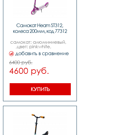
Самокат Heam ST312, 
колеса 200мм, код 77312
самокат: алюминиевый,   
,цвет: pinkwhite,           
,колеса: 200mm pu,  
добавить в сравнение
,подшипники: abec-7,          
,вес: 3.7kg,,нагрузка макс: 
6400 руб.
100kg
4600 руб.
КУПИТЬ