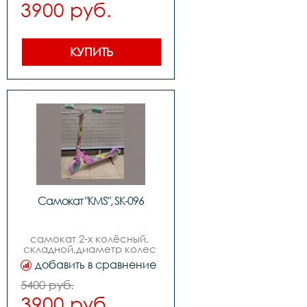
3900 руб.
КУПИТЬ
Самокат "KMS", SK-096
самокат 2-х колёсный, 
складной,диаметр колес 
170мм,руль с 
добавить в сравнение
регулировкой, изогнутый 
quotbird typequot,возраст 
5400 руб.
от 9-ти лет
3900 руб.