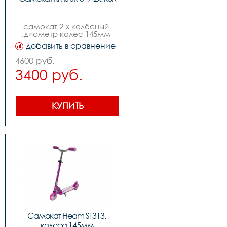
самокат 2-х колёсный 
,диаметр колес 145мм 
,руль с регулировкой, 
добавить в сравнение
изогнутый quotbird 
typequot, без 
4600 руб.
амортизаторов
3400 руб.
КУПИТЬ
Самокат Heam ST313, 
колеса 145мм