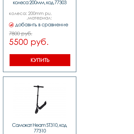
колеса 200мм, код 77303
колеса: 200mm pu,                                                                 
,материал: 
алюминийampсталь,    
добавить в сравнение
,подшипники: abec-7,  
,размер деки: 58*16cm,                                             
7800 руб.
,вес: 4.5kg,                                                                               
5500 руб.
,нагрузка макс: 100kg
КУПИТЬ
Самокат Heam ST310, код 
77310