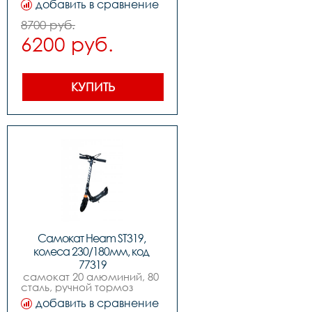
добавить в сравнение
,подшипники: abec-7 
carbon steel                                                     
8700 руб.
,вес: 4.95kgs
6200 руб.
КУПИТЬ
Самокат Heam ST319, 
колеса 230/180мм, код 
77319
самокат 20 алюминий, 80 
сталь, ручной тормоз                                           
,колеса: переднее 230mm 
добавить в сравнение
amp заднее 180mm pu, 