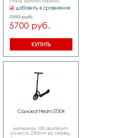
сталь, ручной тормоз,                                    
,колеса: 200mm pu, 
добавить в сравнение
,подшипники: abec-7, ,вес: 
5.70kg,,нагрузка макс: 
7990 руб.
100kg
5700 руб.
КУПИТЬ
Самокат Heam ST304
материал 100 aluminum 
,колеса: 230mm pu перед, 
180 зад,нагрузка: 100kgs 