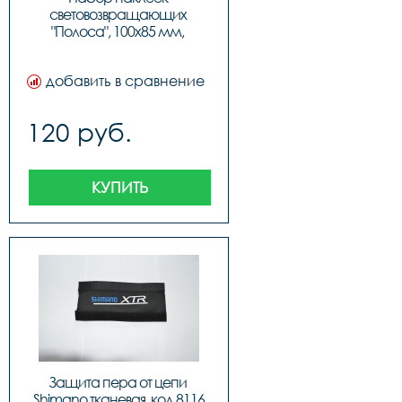
световозвращающих 
"Полоса", 100х85 мм, 
оранжевый, COVA™SPORT, 
код 49005
добавить в сравнение
120 руб.
КУПИТЬ
Защита пера от цепи 
Shimano тканевая, код 8116