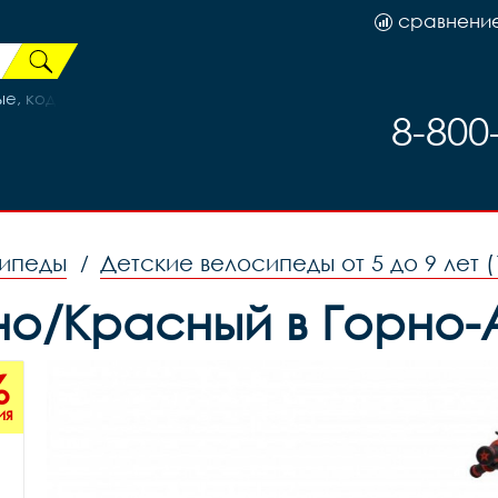
сравнени
ые, код 87829
8-800
сипеды
Детские велосипеды от 5 до 9 лет (
/
рно/Красный в Горно-
%
ия