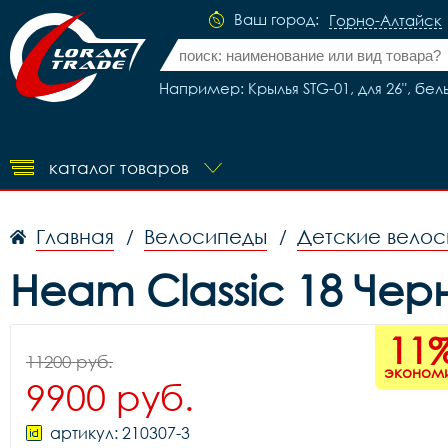
Ваш город:
Горно-Алтайск
Например: Крылья STG-01, для 26", бел
каталог товаров
Главная
Велосипеды
Детские вело
/
/
Heam Classic 18 Че
11
11200 руб.
эконом
9900 руб.
артикул: 210307-3